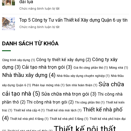
ngập
dải lụa
Hiệu
ty
tràn
Quả
Chức năng bình luận bị tắt
ở
tư
cây
Không
vấn
xanh
gian
Thiết
Top 5 Công ty Tư vấn Thiết kế Xây dựng Quận 6 uy tín
xanh
nội
kế
mát
Chức năng bình luận bị tắt
ở
thất
Xây
Top
nhà
dựng
5
phố
Quận
DANH SÁCH TỪ KHÓA
Công
5
8
ty
tầng
uy
Tư
có
tín
vấn
trần
Công ty xây
Công ty thiết kế xây dựng
(2)
Công trình xây dựng
(1)
Thiết
uốn
dựng
(3)
Cải tạo nhà trọn gói
(3)
kế
Giá thi công phần thô
(1)
Móng nhà
(1)
như
Xây
dải
Nhà thầu xây dựng
(4)
Nhà thầu xây dựng chuyên nghiệp
(1)
Nhà thầu
dựng
lụa
Quận
Sửa chữa
xây dựng Quận 6
(1)
Phân loại móng nhà
(1)
Sơn nhà hoàn thiện
(1)
6
uy
cải tạo nhà
(5)
Sửa chữa nhà trọn gói
(3)
Thi công nhà
tín
phần thô
(2)
Thi công nhà trọn gói
(2)
Thi công phần thô
(1)
Thiết kế kiến
Thiết kế nhà phố
trúc
(1)
Thiết kế nhà cấp 4
(1)
Thiết kế nhà mái lệch
(1)
(4)
Thiết kế nhà phố 4 tầng
(1)
Thiết kế nhà phố 5 tầng
(1)
Thiết kế nhà phố hiện đại
Thiết kế nội thất