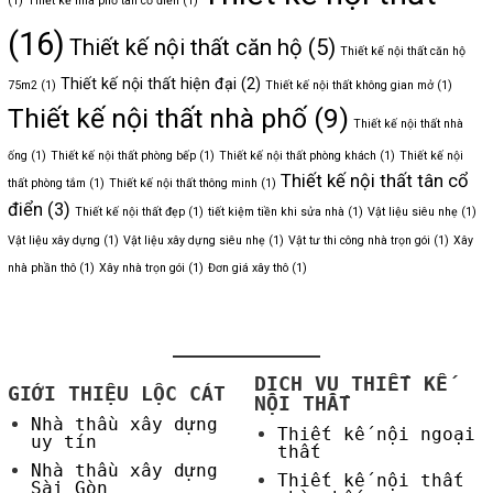
(1)
Thiết kế nhà phố tân cổ điển
(1)
(16)
Thiết kế nội thất căn hộ
(5)
Thiết kế nội thất căn hộ
Thiết kế nội thất hiện đại
(2)
75m2
(1)
Thiết kế nội thất không gian mở
(1)
Thiết kế nội thất nhà phố
(9)
Thiết kế nội thất nhà
ống
(1)
Thiết kế nội thất phòng bếp
(1)
Thiết kế nội thất phòng khách
(1)
Thiết kế nội
Thiết kế nội thất tân cổ
thất phòng tắm
(1)
Thiết kế nội thất thông minh
(1)
điển
(3)
Thiết kế nội thất đẹp
(1)
tiết kiệm tiền khi sửa nhà
(1)
Vật liệu siêu nhẹ
(1)
Vật liệu xây dựng
(1)
Vật liệu xây dựng siêu nhẹ
(1)
Vật tư thi công nhà trọn gói
(1)
Xây
nhà phần thô
(1)
Xây nhà trọn gói
(1)
Đơn giá xây thô
(1)
DỊCH VỤ THIẾT KẾ
GIỚI THIỆU LỘC CÁT
NỘI THẤT
Nhà thầu xây dựng
Thiết kế nội ngoại
uy tín
thất
Nhà thầu xây dựng
Thiết kế nội thất
Sài Gòn