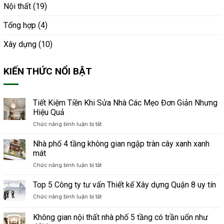
Nội thất
(19)
Tổng hợp
(4)
Xây dựng
(10)
KIẾN THỨC NỔI BẬT
Tiết Kiệm Tiền Khi Sửa Nhà Các Mẹo Đơn Giản Nhưng
Hiệu Quả
Chức năng bình luận bị tắt
ở
Tiết
Kiệm
Nhà phố 4 tầng không gian ngập tràn cây xanh xanh
Tiền
mát
Khi
Chức năng bình luận bị tắt
ở
Sửa
Nhà
Nhà
phố
Top 5 Công ty tư vấn Thiết kế Xây dựng Quận 8 uy tín
Các
4
Mẹo
Chức năng bình luận bị tắt
ở
tầng
Đơn
Top
không
Giản
5
Không gian nội thất nhà phố 5 tầng có trần uốn như
gian
Nhưng
Công