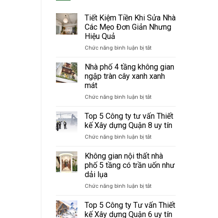
Tiết Kiệm Tiền Khi Sửa Nhà
Các Mẹo Đơn Giản Nhưng
Hiệu Quả
Chức năng bình luận bị tắt
ở
Tiết
Kiệm
Nhà phố 4 tầng không gian
Tiền
ngập tràn cây xanh xanh
Khi
mát
Sửa
Chức năng bình luận bị tắt
ở
Nhà
Nhà
Các
phố
Mẹo
Top 5 Công ty tư vấn Thiết
4
Đơn
kế Xây dựng Quận 8 uy tín
tầng
Giản
Chức năng bình luận bị tắt
ở
không
Nhưng
Top
gian
Hiệu
5
Không gian nội thất nhà
ngập
Quả
Công
tràn
phố 5 tầng có trần uốn như
ty
cây
dải lụa
tư
xanh
Chức năng bình luận bị tắt
ở
vấn
xanh
Không
Thiết
mát
gian
kế
Top 5 Công ty Tư vấn Thiết
nội
Xây
kế Xây dựng Quận 6 uy tín