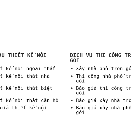
VỤ THIẾT KẾ NỘI
DỊCH VỤ THI CÔNG TR
GÓI
t kế nội ngoại thất
Xây nhà phố trọn g
t kế nội thất nhà
Thi công nhà phố t
gói
t kế nội thất biệt
Báo giá thi công t
gói
t kế nội thất căn hộ
Báo giá xây nhà tr
giá thiết kế nội
Báo giá xây nhà ph
gói