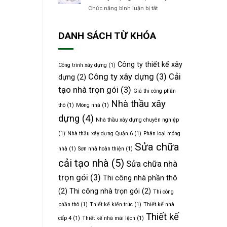
thất
dựng
Chức năng bình luận bị tắt
ở
nhà
Quận
Top
phố
8
5
5
uy
DANH SÁCH TỪ KHÓA
Công
tầng
tín
ty
có
Tư
trần
vấn
uốn
Công ty thiết kế xây
Công trình xây dựng
(1)
Thiết
như
Công ty xây dựng
(3)
Cải
dựng
(2)
kế
dải
Xây
lụa
tạo nhà trọn gói
(3)
Giá thi công phần
dựng
Nhà thầu xây
Quận
thô
(1)
Móng nhà
(1)
6
dựng
(4)
Nhà thầu xây dựng chuyên nghiệp
uy
tín
(1)
Nhà thầu xây dựng Quận 6
(1)
Phân loại móng
Sửa chữa
nhà
(1)
Sơn nhà hoàn thiện
(1)
cải tạo nhà
(5)
Sửa chữa nhà
trọn gói
(3)
Thi công nhà phần thô
(2)
Thi công nhà trọn gói
(2)
Thi công
phần thô
(1)
Thiết kế kiến trúc
(1)
Thiết kế nhà
Thiết kế
cấp 4
(1)
Thiết kế nhà mái lệch
(1)