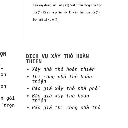
liệu xây dựng siêu nhẹ
(1)
Vật tư thi công nhà trọn
gói
(1)
Xây nhà phần thô
(1)
Xây nhà trọn gói
(1)
Đơn giá xây thô
(1)
ỌN
DỊCH VỤ XÂY THÔ HOÀN
THIỆN
ói
Xây nhà thô hoàn thiện
rọn
Thi công nhà thô hoàn
thiện
rọn
Báo giá xây thô nhà phố
Báo giá xây thô hoàn
ọn gói
thiện
ố trọn
Báo giá thi công nhà thô