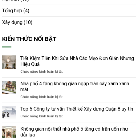
Tổng hợp
(4)
Xây dựng
(10)
KIẾN THỨC NỔI BẬT
Tiết Kiệm Tiền Khi Sửa Nhà Các Mẹo Đơn Giản Nhưng
Hiệu Quả
Chức năng bình luận bị tắt
ở
Tiết
Kiệm
Nhà phố 4 tầng không gian ngập tràn cây xanh xanh
Tiền
mát
Khi
Chức năng bình luận bị tắt
ở
Sửa
Nhà
Nhà
phố
Top 5 Công ty tư vấn Thiết kế Xây dựng Quận 8 uy tín
Các
4
Mẹo
Chức năng bình luận bị tắt
ở
tầng
Đơn
Top
không
Giản
5
Không gian nội thất nhà phố 5 tầng có trần uốn như
gian
Nhưng
Công
ngập
dải lụa
Hiệu
ty