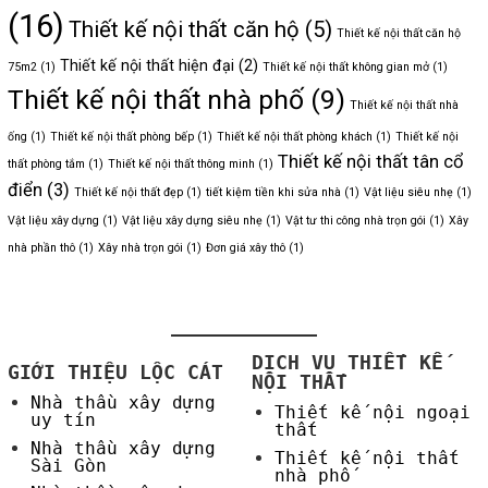
(16)
Thiết kế nội thất căn hộ
(5)
Thiết kế nội thất căn hộ
Thiết kế nội thất hiện đại
(2)
75m2
(1)
Thiết kế nội thất không gian mở
(1)
Thiết kế nội thất nhà phố
(9)
Thiết kế nội thất nhà
ống
(1)
Thiết kế nội thất phòng bếp
(1)
Thiết kế nội thất phòng khách
(1)
Thiết kế nội
Thiết kế nội thất tân cổ
thất phòng tắm
(1)
Thiết kế nội thất thông minh
(1)
điển
(3)
Thiết kế nội thất đẹp
(1)
tiết kiệm tiền khi sửa nhà
(1)
Vật liệu siêu nhẹ
(1)
Vật liệu xây dựng
(1)
Vật liệu xây dựng siêu nhẹ
(1)
Vật tư thi công nhà trọn gói
(1)
Xây
nhà phần thô
(1)
Xây nhà trọn gói
(1)
Đơn giá xây thô
(1)
DỊCH VỤ THIẾT KẾ
GIỚI THIỆU LỘC CÁT
NỘI THẤT
Nhà thầu xây dựng
Thiết kế nội ngoại
uy tín
thất
Nhà thầu xây dựng
Thiết kế nội thất
Sài Gòn
nhà phố