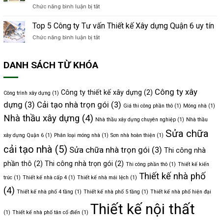
tràn
Quả
Chức năng bình luận bị tắt
ở
tư
cây
Không
vấn
xanh
gian
Thiết
Top 5 Công ty Tư vấn Thiết kế Xây dựng Quận 6 uy tín
xanh
nội
kế
mát
Chức năng bình luận bị tắt
ở
thất
Xây
Top
nhà
dựng
5
phố
Quận
DANH SÁCH TỪ KHÓA
Công
5
8
ty
tầng
uy
Tư
có
tín
vấn
trần
Công ty xây
Công ty thiết kế xây dựng
(2)
Công trình xây dựng
(1)
Thiết
uốn
dựng
(3)
Cải tạo nhà trọn gói
(3)
kế
Giá thi công phần thô
(1)
Móng nhà
(1)
như
Xây
dải
Nhà thầu xây dựng
(4)
Nhà thầu xây dựng chuyên nghiệp
(1)
Nhà thầu
dựng
lụa
Quận
Sửa chữa
xây dựng Quận 6
(1)
Phân loại móng nhà
(1)
Sơn nhà hoàn thiện
(1)
6
uy
cải tạo nhà
(5)
Sửa chữa nhà trọn gói
(3)
Thi công nhà
tín
phần thô
(2)
Thi công nhà trọn gói
(2)
Thi công phần thô
(1)
Thiết kế kiến
Thiết kế nhà phố
trúc
(1)
Thiết kế nhà cấp 4
(1)
Thiết kế nhà mái lệch
(1)
(4)
Thiết kế nhà phố 4 tầng
(1)
Thiết kế nhà phố 5 tầng
(1)
Thiết kế nhà phố hiện đại
Thiết kế nội thất
(1)
Thiết kế nhà phố tân cổ điển
(1)