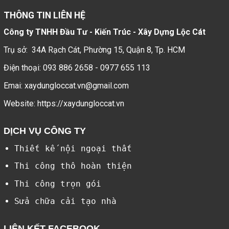
THÔNG TIN LIÊN HỆ
Công ty TNHH Đầu Tư - Kiến Trúc - Xây Dựng Lộc Cát
Trụ sở: 34A Rạch Cát, Phường 15, Quận 8, Tp. HCM
Điện thoại:
093 886 2658
-
0977 655 113
Emai:
xaydungloccat.vn@gmail.com
Website: https://xaydungloccat.vn
DỊCH VỤ CÔNG TY
Thiết kế nội ngoại thất
Thi công thô hoàn thiện
Thi công trọn gói
Sửa chữa cải tạo nhà
LIÊN KẾT FACEBOOK