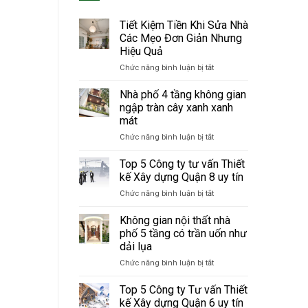
Tiết Kiệm Tiền Khi Sửa Nhà
Các Mẹo Đơn Giản Nhưng
Hiệu Quả
Chức năng bình luận bị tắt
ở
Tiết
Kiệm
Nhà phố 4 tầng không gian
Tiền
ngập tràn cây xanh xanh
Khi
mát
Sửa
Chức năng bình luận bị tắt
ở
Nhà
Nhà
Các
phố
Mẹo
Top 5 Công ty tư vấn Thiết
4
Đơn
kế Xây dựng Quận 8 uy tín
tầng
Giản
Chức năng bình luận bị tắt
ở
không
Nhưng
Top
gian
Hiệu
5
Không gian nội thất nhà
ngập
Quả
Công
tràn
phố 5 tầng có trần uốn như
ty
cây
dải lụa
tư
xanh
Chức năng bình luận bị tắt
ở
vấn
xanh
Không
Thiết
mát
gian
kế
Top 5 Công ty Tư vấn Thiết
nội
Xây
kế Xây dựng Quận 6 uy tín