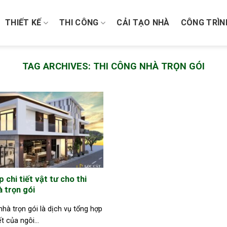
THIẾT KẾ
THI CÔNG
CẢI TẠO NHÀ
CÔNG TRÌN
TAG ARCHIVES:
THI CÔNG NHÀ TRỌN GÓI
 chi tiết vật tư cho thi
 trọn gói
nhà trọn gói là dịch vụ tổng hợp
ết của ngôi...