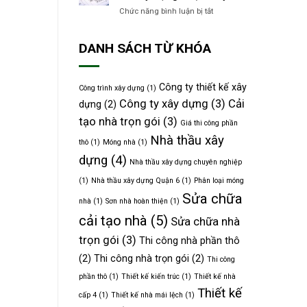
thất
dựng
Chức năng bình luận bị tắt
ở
nhà
Quận
Top
phố
8
5
5
uy
DANH SÁCH TỪ KHÓA
Công
tầng
tín
ty
có
Tư
trần
vấn
uốn
Công ty thiết kế xây
Công trình xây dựng
(1)
Thiết
như
Công ty xây dựng
(3)
Cải
dựng
(2)
kế
dải
Xây
lụa
tạo nhà trọn gói
(3)
Giá thi công phần
dựng
Nhà thầu xây
Quận
thô
(1)
Móng nhà
(1)
6
dựng
(4)
Nhà thầu xây dựng chuyên nghiệp
uy
tín
(1)
Nhà thầu xây dựng Quận 6
(1)
Phân loại móng
Sửa chữa
nhà
(1)
Sơn nhà hoàn thiện
(1)
cải tạo nhà
(5)
Sửa chữa nhà
trọn gói
(3)
Thi công nhà phần thô
(2)
Thi công nhà trọn gói
(2)
Thi công
phần thô
(1)
Thiết kế kiến trúc
(1)
Thiết kế nhà
Thiết kế
cấp 4
(1)
Thiết kế nhà mái lệch
(1)