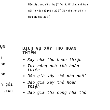
liệu xây dựng siêu nhẹ
(1)
Vật tư thi công nhà trọn
gói
(1)
Xây nhà phần thô
(1)
Xây nhà trọn gói
(1)
Đơn giá xây thô
(1)
ỌN
DỊCH VỤ XÂY THÔ HOÀN
THIỆN
ói
Xây nhà thô hoàn thiện
rọn
Thi công nhà thô hoàn
thiện
rọn
Báo giá xây thô nhà phố
Báo giá xây thô hoàn
ọn gói
thiện
ố trọn
Báo giá thi công nhà thô