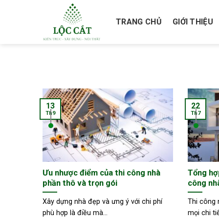
Skip
to
TRANG CHỦ
GIỚI THIỆU
content
13
22
Th9
Th7
Ưu nhược điểm của thi công nhà
Tổng hợp
phần thô và trọn gói
công nhà
Xây dựng nhà đẹp và ưng ý với chi phí
Thi công 
phù hợp là điều mà...
mọi chi ti