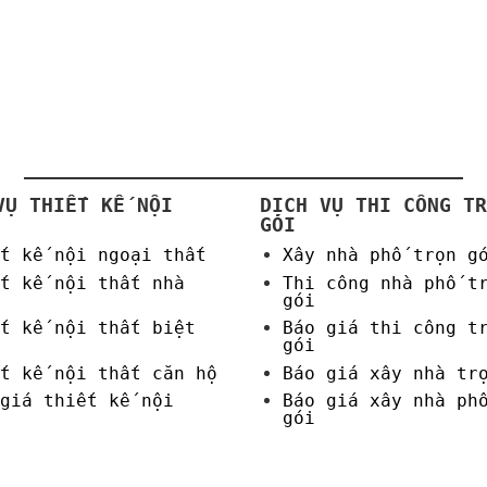
VỤ THIẾT KẾ NỘI
DỊCH VỤ THI CÔNG TR
GÓI
t kế nội ngoại thất
Xây nhà phố trọn g
t kế nội thất nhà
Thi công nhà phố t
gói
t kế nội thất biệt
Báo giá thi công t
gói
t kế nội thất căn hộ
Báo giá xây nhà tr
giá thiết kế nội
Báo giá xây nhà ph
gói