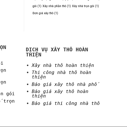
gói
(1)
Xây nhà phần thô
(1)
Xây nhà trọn gói
(1)
Đơn giá xây thô
(1)
ỌN
DỊCH VỤ XÂY THÔ HOÀN
THIỆN
ói
Xây nhà thô hoàn thiện
rọn
Thi công nhà thô hoàn
thiện
rọn
Báo giá xây thô nhà phố
Báo giá xây thô hoàn
ọn gói
thiện
ố trọn
Báo giá thi công nhà thô