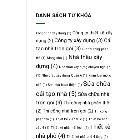
Top
phố
8
5
5
uy
Công
DANH SÁCH TỪ KHÓA
tầng
tín
ty
có
Tư
trần
vấn
uốn
Công ty thiết kế xây
Công trình xây dựng
(1)
Thiết
như
Công ty xây dựng
(3)
Cải
dựng
(2)
kế
dải
Xây
lụa
tạo nhà trọn gói
(3)
Giá thi công phần
dựng
Nhà thầu xây
Quận
thô
(1)
Móng nhà
(1)
6
dựng
(4)
Nhà thầu xây dựng chuyên nghiệp
uy
tín
(1)
Nhà thầu xây dựng Quận 6
(1)
Phân loại móng
Sửa chữa
nhà
(1)
Sơn nhà hoàn thiện
(1)
cải tạo nhà
(5)
Sửa chữa nhà
trọn gói
(3)
Thi công nhà phần thô
(2)
Thi công nhà trọn gói
(2)
Thi công
phần thô
(1)
Thiết kế kiến trúc
(1)
Thiết kế nhà
Thiết kế
cấp 4
(1)
Thiết kế nhà mái lệch
(1)
nhà phố
(4)
Thiết kế nhà phố 4 tầng
(1)