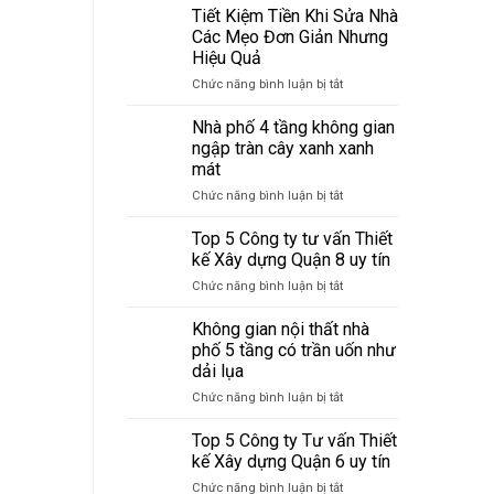
Tiết Kiệm Tiền Khi Sửa Nhà
Các Mẹo Đơn Giản Nhưng
Hiệu Quả
Chức năng bình luận bị tắt
ở
Tiết
Kiệm
Nhà phố 4 tầng không gian
Tiền
ngập tràn cây xanh xanh
Khi
mát
Sửa
Chức năng bình luận bị tắt
ở
Nhà
Nhà
Các
phố
Mẹo
Top 5 Công ty tư vấn Thiết
4
Đơn
kế Xây dựng Quận 8 uy tín
tầng
Giản
Chức năng bình luận bị tắt
ở
không
Nhưng
Top
gian
Hiệu
5
Không gian nội thất nhà
ngập
Quả
Công
tràn
phố 5 tầng có trần uốn như
ty
cây
dải lụa
tư
xanh
Chức năng bình luận bị tắt
ở
vấn
xanh
Không
Thiết
mát
gian
kế
Top 5 Công ty Tư vấn Thiết
nội
Xây
kế Xây dựng Quận 6 uy tín
thất
dựng
Chức năng bình luận bị tắt
ở
nhà
Quận