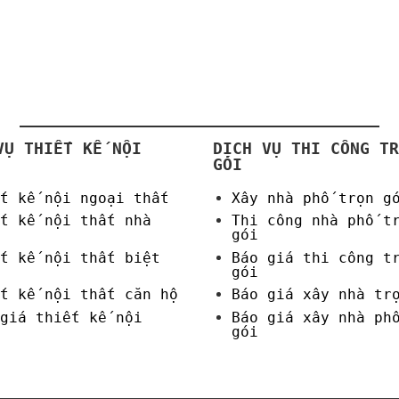
VỤ THIẾT KẾ NỘI
DỊCH VỤ THI CÔNG TR
GÓI
t kế nội ngoại thất
Xây nhà phố trọn g
t kế nội thất nhà
Thi công nhà phố t
gói
t kế nội thất biệt
Báo giá thi công t
gói
t kế nội thất căn hộ
Báo giá xây nhà tr
giá thiết kế nội
Báo giá xây nhà ph
gói