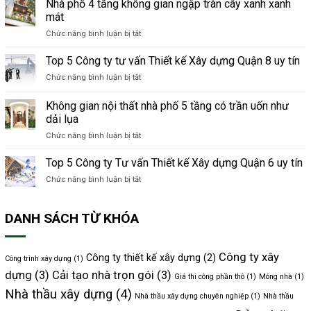
Kiệm
Nhà phố 4 tầng không gian ngập tràn cây xanh xanh
Tiền
mát
Khi
Chức năng bình luận bị tắt
ở
Sửa
Nhà
Nhà
phố
Top 5 Công ty tư vấn Thiết kế Xây dựng Quận 8 uy tín
Các
4
Mẹo
Chức năng bình luận bị tắt
ở
tầng
Đơn
Top
không
Giản
5
Không gian nội thất nhà phố 5 tầng có trần uốn như
gian
Nhưng
Công
ngập
dải lụa
Hiệu
ty
tràn
Quả
Chức năng bình luận bị tắt
ở
tư
cây
Không
vấn
xanh
gian
Thiết
Top 5 Công ty Tư vấn Thiết kế Xây dựng Quận 6 uy tín
xanh
nội
kế
mát
Chức năng bình luận bị tắt
ở
thất
Xây
Top
nhà
dựng
5
phố
Quận
DANH SÁCH TỪ KHÓA
Công
5
8
ty
tầng
uy
Tư
có
tín
vấn
trần
Công ty xây
Công ty thiết kế xây dựng
(2)
Công trình xây dựng
(1)
Thiết
uốn
dựng
(3)
Cải tạo nhà trọn gói
(3)
kế
Giá thi công phần thô
(1)
Móng nhà
(1)
như
Xây
dải
Nhà thầu xây dựng
(4)
Nhà thầu xây dựng chuyên nghiệp
(1)
Nhà thầu
dựng
lụa
Quận