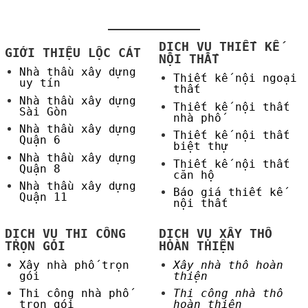
DỊCH VỤ THIẾT KẾ
GIỚI THIỆU LỘC CÁT
NỘI THẤT
Nhà thầu xây dựng
Thiết kế nội ngoại
uy tín
thất
Nhà thầu xây dựng
Thiết kế nội thất
Sài Gòn
nhà phố
Nhà thầu xây dựng
Thiết kế nội thất
Quận 6
biệt thự
Nhà thầu xây dựng
Thiết kế nội thất
Quận 8
căn hộ
Nhà thầu xây dựng
Báo giá thiết kế
Quận 11
nội thất
DỊCH VỤ THI CÔNG
DỊCH VỤ XÂY THÔ
TRỌN GÓI
HOÀN THIỆN
Xây nhà phố trọn
Xây nhà thô hoàn
gói
thiện
Thi công nhà phố
Thi công nhà thô
trọn gói
hoàn thiện