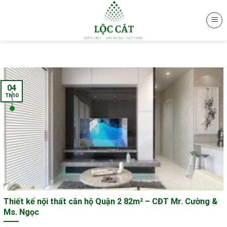
Skip
to
content
04
Th10
Thiết kế nội thất căn hộ Quận 2 82m² – CĐT Mr. Cường &
Ms. Ngọc