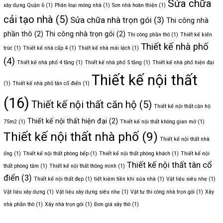
Sửa chữa
xây dựng Quận 6
(1)
Phân loại móng nhà
(1)
Sơn nhà hoàn thiện
(1)
6
uy
cải tạo nhà
(5)
Sửa chữa nhà trọn gói
(3)
Thi công nhà
tín
phần thô
(2)
Thi công nhà trọn gói
(2)
Thi công phần thô
(1)
Thiết kế kiến
Thiết kế nhà phố
trúc
(1)
Thiết kế nhà cấp 4
(1)
Thiết kế nhà mái lệch
(1)
(4)
Thiết kế nhà phố 4 tầng
(1)
Thiết kế nhà phố 5 tầng
(1)
Thiết kế nhà phố hiện đại
Thiết kế nội thất
(1)
Thiết kế nhà phố tân cổ điển
(1)
(16)
Thiết kế nội thất căn hộ
(5)
Thiết kế nội thất căn hộ
Thiết kế nội thất hiện đại
(2)
75m2
(1)
Thiết kế nội thất không gian mở
(1)
Thiết kế nội thất nhà phố
(9)
Thiết kế nội thất nhà
ống
(1)
Thiết kế nội thất phòng bếp
(1)
Thiết kế nội thất phòng khách
(1)
Thiết kế nội
Thiết kế nội thất tân cổ
thất phòng tắm
(1)
Thiết kế nội thất thông minh
(1)
điển
(3)
Thiết kế nội thất đẹp
(1)
tiết kiệm tiền khi sửa nhà
(1)
Vật liệu siêu nhẹ
(1)
Vật liệu xây dựng
(1)
Vật liệu xây dựng siêu nhẹ
(1)
Vật tư thi công nhà trọn gói
(1)
Xây
nhà phần thô
(1)
Xây nhà trọn gói
(1)
Đơn giá xây thô
(1)