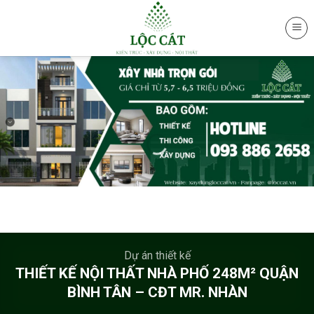
Skip
to
content
Dự án thiết kế
THIẾT KẾ NỘI THẤT NHÀ PHỐ 248M² QUẬN
BÌNH TÂN – CĐT MR. NHÀN