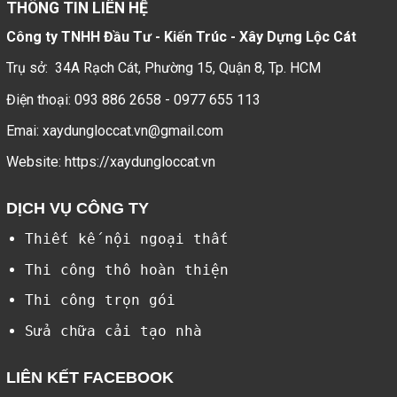
THÔNG TIN LIÊN HỆ
Công ty TNHH Đầu Tư - Kiến Trúc - Xây Dựng Lộc Cát
Trụ sở: 34A Rạch Cát, Phường 15, Quận 8, Tp. HCM
Điện thoại:
093 886 2658
-
0977 655 113
Emai:
xaydungloccat.vn@gmail.com
Website: https://xaydungloccat.vn
DỊCH VỤ CÔNG TY
Thiết kế nội ngoại thất
Thi công thô hoàn thiện
Thi công trọn gói
Sửa chữa cải tạo nhà
LIÊN KẾT FACEBOOK