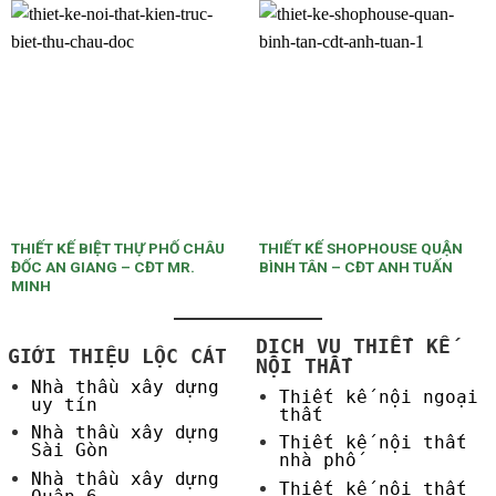
THIẾT KẾ BIỆT THỰ PHỐ CHÂU
THIẾT KẾ SHOPHOUSE QUẬN
ĐỐC AN GIANG – CĐT MR.
BÌNH TÂN – CĐT ANH TUẤN
MINH
DỊCH VỤ THIẾT KẾ
GIỚI THIỆU LỘC CÁT
NỘI THẤT
Nhà thầu xây dựng
Thiết kế nội ngoại
uy tín
thất
Nhà thầu xây dựng
Thiết kế nội thất
Sài Gòn
nhà phố
Nhà thầu xây dựng
Thiết kế nội thất