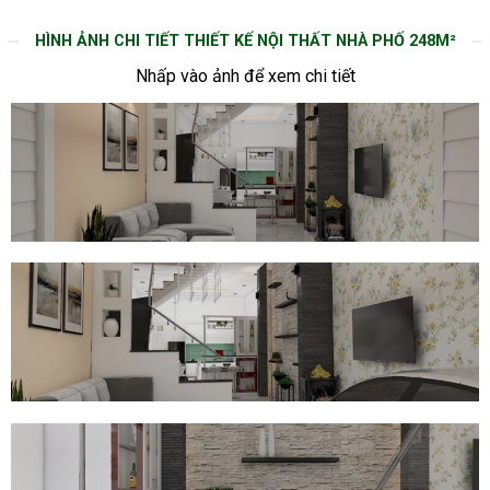
HÌNH ẢNH CHI TIẾT THIẾT KẾ NỘI THẤT NHÀ PHỐ 248M²
Nhấp vào ảnh để xem chi tiết