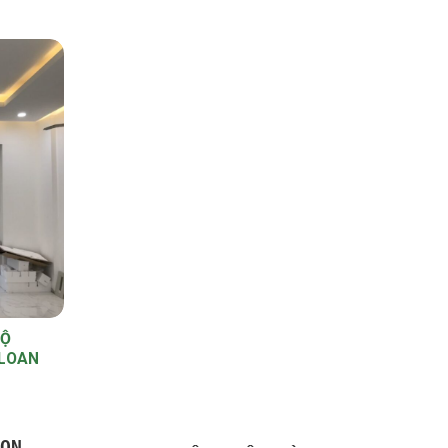
HỘ
 LOAN
ỌN