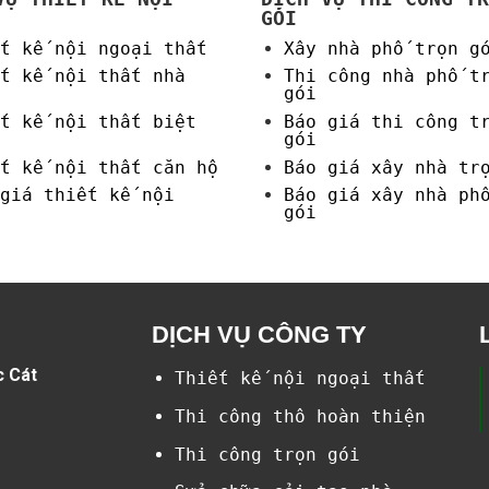
GÓI
t kế nội ngoại thất
Xây nhà phố trọn g
t kế nội thất nhà
Thi công nhà phố t
gói
t kế nội thất biệt
Báo giá thi công t
gói
t kế nội thất căn hộ
Báo giá xây nhà tr
giá thiết kế nội
Báo giá xây nhà ph
gói
DỊCH VỤ CÔNG TY
c Cát
Thiết kế nội ngoại thất
Thi công thô hoàn thiện
Thi công trọn gói