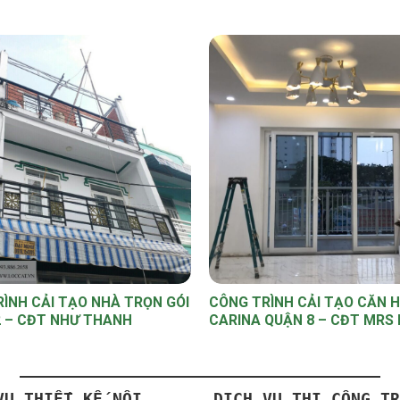
ÌNH CẢI TẠO NHÀ TRỌN GÓI
CÔNG TRÌNH CẢI TẠO CĂN 
2 – CĐT NHƯ THANH
CARINA QUẬN 8 – CĐT MRS
VỤ THIẾT KẾ NỘI
DỊCH VỤ THI CÔNG TR