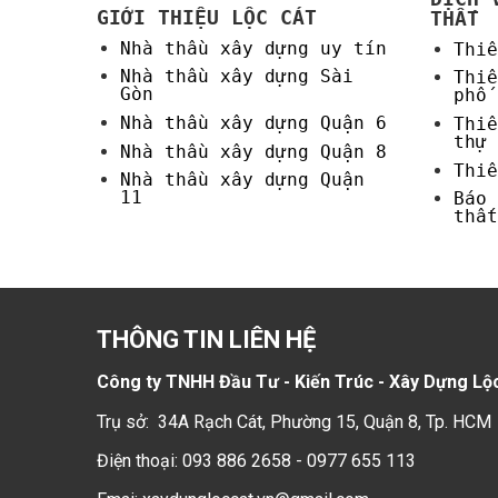
GIỚI THIỆU LỘC CÁT
THẤT
Nhà thầu xây dựng uy tín
Thiế
Nhà thầu xây dựng Sài
Thiế
Gòn
phố
Nhà thầu xây dựng Quận 6
Thiế
thự
Nhà thầu xây dựng Quận 8
Thiế
Nhà thầu xây dựng Quận
11
Báo 
thất
THÔNG TIN LIÊN HỆ
Công ty TNHH Đầu Tư - Kiến Trúc - Xây Dựng Lộ
Trụ sở: 34A Rạch Cát, Phường 15, Quận 8, Tp. HCM
Điện thoại:
093 886 2658
-
0977 655 113