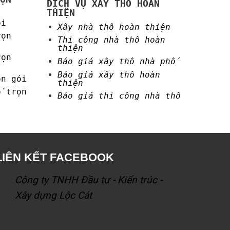
DỊCH VỤ XÂY THÔ HOÀN
THIỆN
ói
Xây nhà thô hoàn thiện
rọn
Thi công nhà thô hoàn
thiện
rọn
Báo giá xây thô nhà phố
Báo giá xây thô hoàn
ọn gói
thiện
ố trọn
Báo giá thi công nhà thô
LIÊN KẾT FACEBOOK
Công ty TNHH Đầu tư - Kiến trúc -
Xây dựng Lộc Cát